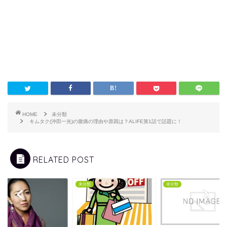
HOME
未分類
キムタク(沖田一光)の腹痛の理由や原因は？ALIFE第1話で話題に！
RELATED POST
類
未分類
未分類