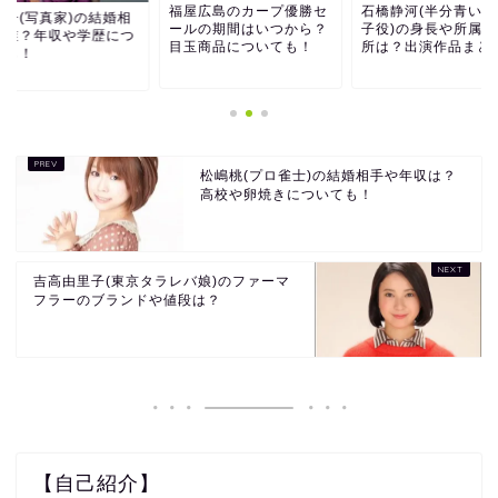
福屋広島のカープ優勝セ
石橋静河(半分青いよ
典子(写真家)の結婚相
ールの期間はいつから？
子役)の身長や所属事
は誰？年収や学歴につ
目玉商品についても！
所は？出演作品まと
ても！
松嶋桃(プロ雀士)の結婚相手や年収は？
高校や卵焼きについても！
吉高由里子(東京タラレバ娘)のファーマ
フラーのブランドや値段は？
【自己紹介】