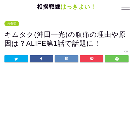
相撲戦線
はっきよい！
未分類
キムタク(沖田一光)の腹痛の理由や原
因は？ALIFE第1話で話題に！