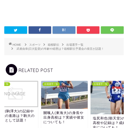
HOME
スポーツ
箱根駅伝
出場選手一覧
武者由幸(日大監督)の年齢や経歴は？箱根駅伝予選会の発言が話題！
RELATED POST
選手一覧
出場選手一覧
出場選手一覧
西景(駒澤大)の記録や
關颯人(東海大)の身長や
業後の進路は？駒大の
出身高校は？実績や彼女
塩尻和也(順天堂)の
ースとして話題！
についても！
高校や記録は？成績
女についても！