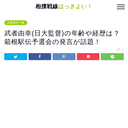
相撲戦線
はっきよい！
出場選手一覧
武者由幸(日大監督)の年齢や経歴は？
箱根駅伝予選会の発言が話題！
/