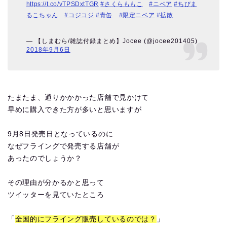
https://t.co/vTPSDxtTGR
#さくらももこ
#ニベア
#ちびま
るこちゃん
#コジコジ
#青缶
#限定ニベア
#拡散
— 【しまむら/雑誌付録まとめ】Jocee (@jocee201405)
2018年9月6日
たまたま、通りかかかった店舗で見かけて
早めに購入できた方が多いと思いますが
9月8日発売日となっているのに
なぜフライングで発売する店舗が
あったのでしょうか？
その理由が分かるかと思って
ツイッターを見ていたところ
「
全国的にフライング販売しているのでは？
」