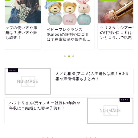
経カップの使い方や痛
クリスタルシアーリ
ベビーフレグランス
の有無は？洗い方や販
の評判や口コミは？
(Kaloo)の評判や口コミ
価格も調査！
ンとコラボで話題！
は？在庫状況や販売店...
火ノ丸相撲(アニメ)の主題歌は誰？ED情
報や声優情報もまとめ！
ハットリさん(元ヤンキー社長)の年齢や
年収は？結婚した妻や子供も！