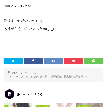
ricoママでした☆
最後までお読みいただき
ありがとうございましたm(_ _)m
HOME
ファッション
ニベアさくらももこ缶が売り切れで販売店舗？再入荷や在庫情報も！
RELATED POST
ッション
ファッション
ファッション