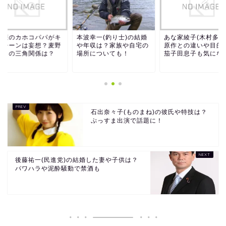
保護のカホコパパがキ
本波幸一(釣り士)の結婚
あな家綾子(木村多江
るシーンは妄想？麦野
や年収は？家族や自宅の
原作との違いや目的
糸との三角関係は？
場所についても！
茄子田息子も気になる.
石出奈々子(ものまね)の彼氏や特技は？
ぷっすま出演で話題に！
後藤祐一(民進党)の結婚した妻や子供は？
パワハラや泥酔騒動で禁酒も