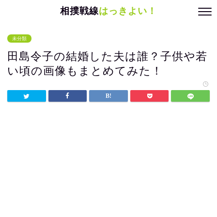
相撲戦線
はっきよい！
未分類
田島令子の結婚した夫は誰？子供や若
い頃の画像もまとめてみた！