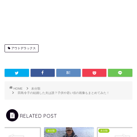
アウトデラックス
HOME
未分類
田島令子の結婚した夫は誰？子供や若い頃の画像もまとめてみた！
RELATED POST
類
未分類
未分類