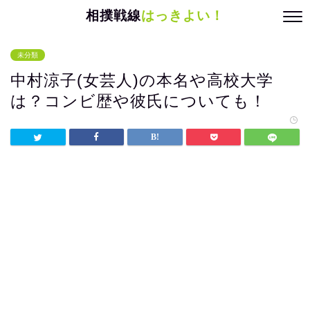
相撲戦線
はっきよい！
未分類
中村涼子(女芸人)の本名や高校大学
は？コンビ歴や彼氏についても！