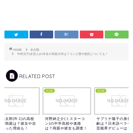
HOME
未分類
中村涼子(女芸人)の本名や高校大学は？コンビ歴や彼氏についても！
RELATED POST
類
未分類
未分類
祐太郎(R-1)の高校
河野紳之介(ミスターコ
サブリナ陽子の身長
学や両親は？彼女や吉
ン)の中学高校や進路
齢は？日本語ペラペ
に入った理由も！
は？両親や彼女も調査！
芸能界デビューは？