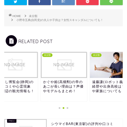
HOME
未分類
小野寺五典(自民党)の夫人や子供は？女性スキャンダルについても！
RELATED POST
類
未分類
未分類
ぼろし博覧会(静岡)の
かぐや姫(高畑勲)の帝の
遠藤謙(ロボット義足
判口コミや心霊現象
あごが長い理由は？声優
経歴や出身高校は？
？周辺の観光情報も！
やモデルもまとめ！
や家族についても！
シウマイBAR(東京駅)の評判や口コミ