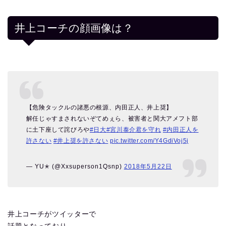
井上コーチの顔画像は？
【危険タックルの諸悪の根源、内田正人、井上奨】
解任じゃすまされないぞてめぇら、被害者と関大アメフト部
に土下座して詫びろや
#日大
#宮川泰介君を守れ
#内田正人を
許さない
#井上奨を許さない
pic.twitter.com/Y4GdiVoj5j
— YU✭ (@Xxsuperson1Qsnp)
2018年5月22日
井上コーチがツイッターで