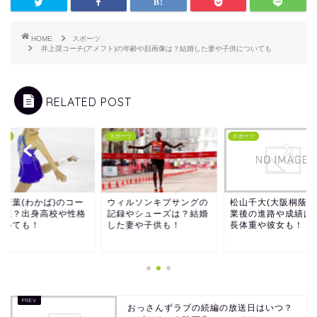
HOME
スポーツ
井上奨コーチ(アメフト)の年齢や顔画像は？結婚した妻や子供についても
RELATED POST
ーツ
スポーツ
スポーツ
口新葉(わかば)のコー
ウィルソンキプサングの
松山千大(大阪桐蔭)
は誰？出身高校や性格
記録やシューズは？結婚
業後の進路や成績は
ついても！
した妻や子供も！
長体重や彼女も！
おっさんずラブの続編の放送日はいつ？