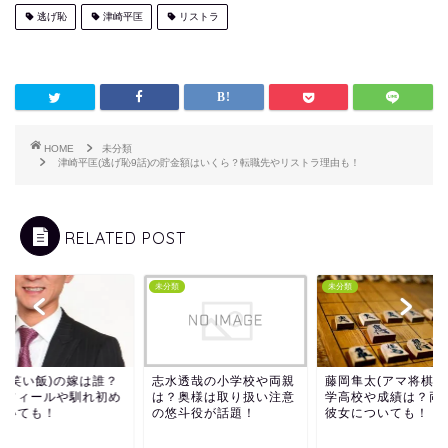
逃げ恥
津崎平匡
リストラ
HOME
未分類
津崎平匡(逃げ恥9話)の貯金額はいくら？転職先やリストラ理由も！
RELATED POST
類
未分類
未分類
夫(笑い飯)の嫁は誰？
志水透哉の小学校や両親
藤岡隼太(アマ将棋)
ロフィールや馴れ初め
は？奥様は取り扱い注意
学高校や成績は？両
ついても！
の悠斗役が話題！
彼女についても！