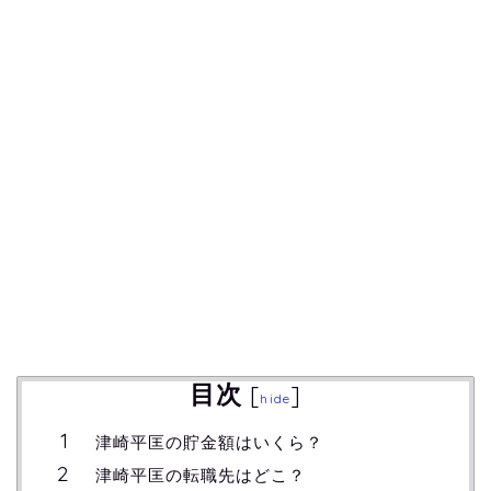
目次
[
]
hide
津崎平匡の貯金額はいくら？
津崎平匡の転職先はどこ？