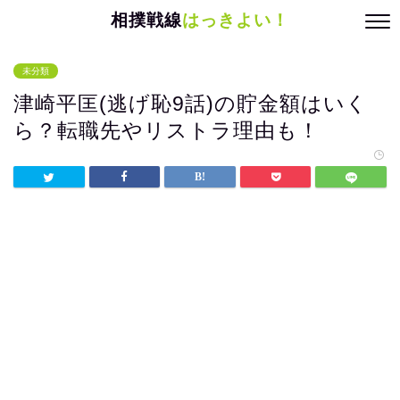
相撲戦線
はっきよい！
未分類
津崎平匡(逃げ恥9話)の貯金額はいく
ら？転職先やリストラ理由も！