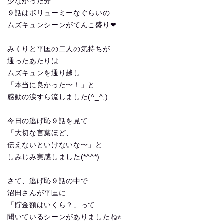
少なかった分
９話はボリューミーなぐらいの
ムズキュンシーンがてんこ盛り❤︎
みくりと平匡の二人の気持ちが
通ったあたりは
ムズキュンを通り越し
「本当に良かった〜！」と
感動の涙すら流しました(^_^;)
今日の逃げ恥９話を見て
「大切な言葉ほど、
伝えないといけないな〜」と
しみじみ実感しました(*^^*)
さて、逃げ恥９話の中で
沼田さんが平匡に
「貯金額はいくら？」って
聞いているシーンがありましたね⭐︎