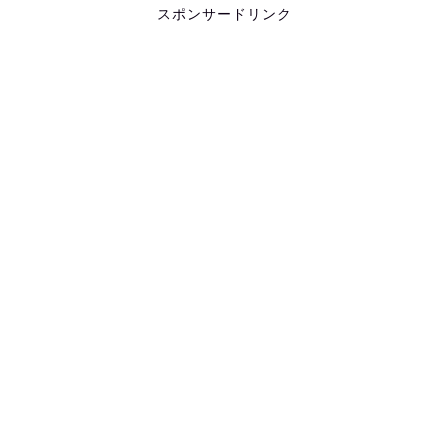
スポンサードリンク