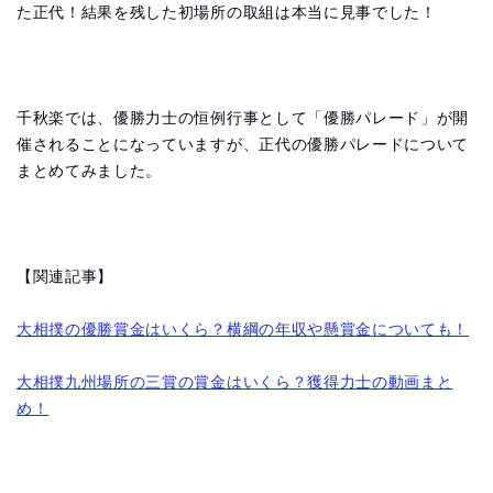
た正代！結果を残した初場所の取組は本当に見事でした！
千秋楽では、優勝力士の恒例行事として「優勝パレード」が開
催されることになっていますが、正代の優勝パレードについて
まとめてみました。
【関連記事】
大相撲の優勝賞金はいくら？横綱の年収や懸賞金についても！
大相撲九州場所の三賞の賞金はいくら？獲得力士の動画まと
め！