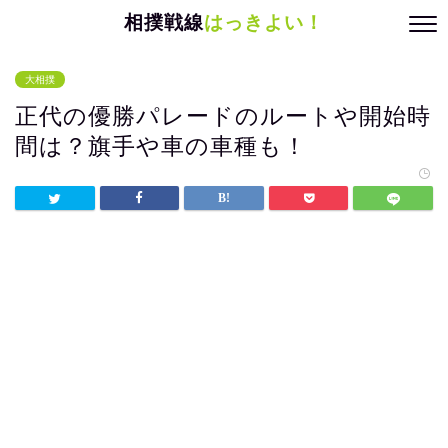
相撲戦線
はっきよい！
大相撲
正代の優勝パレードのルートや開始時
間は？旗手や車の車種も！