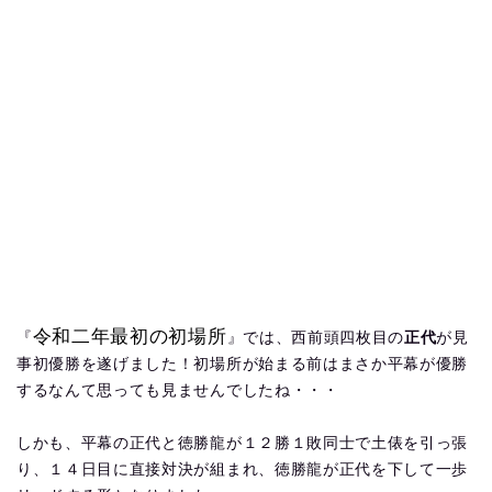
令和二年最初の初場所
『
』では、西前頭四枚目の
正代
が見
事初優勝を遂げました！初場所が始まる前はまさか平幕が優勝
するなんて思っても見ませんでしたね・・・
しかも、平幕の正代と徳勝龍が１２勝１敗同士で土俵を引っ張
り、１４日目に直接対決が組まれ、徳勝龍が正代を下して一歩