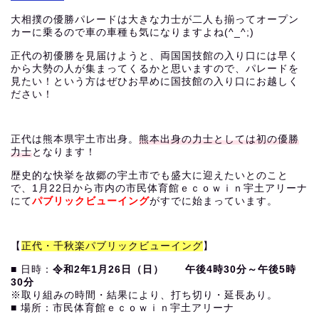
大相撲の優勝パレードは大きな力士が二人も揃ってオープン
カーに乗るので車の車種も気になりますよね(^_^;)
正代の初優勝を見届けようと、両国国技館の入り口には早く
から大勢の人が集まってくるかと思いますので、パレードを
見たい！という方はぜひお早めに国技館の入り口にお越しく
ださい！
正代は熊本県宇土市出身。
熊本出身の力士としては初の優勝
力士
となります！
歴史的な快挙を故郷の宇土市でも盛大に迎えたいとのこと
で、1月22日から市内の市民体育館ｅｃｏｗｉｎ宇土アリーナ
にて
パブリックビューイング
がすでに始まっています。
【
正代・千秋楽パブリックビューイング
】
■ 日時：
令和2年1月26日（日） 午後4時30分～午後5時
30分
※取り組みの時間・結果により、打ち切り・延長あり。
■ 場所：市民体育館ｅｃｏｗｉｎ宇土アリーナ