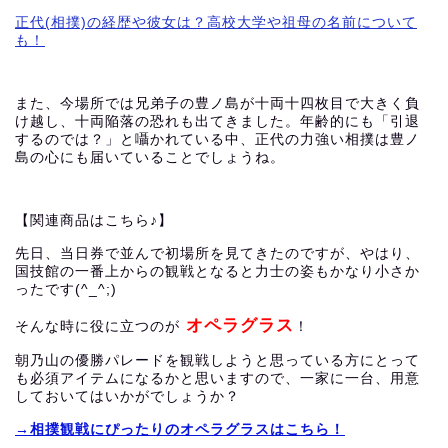
正代(相撲)の経歴や彼女は？高校大学や祖母の名前について
も！
また、今場所では兄弟子の豊ノ島が十両十四枚目で大きく負
け越し、十両陥落の恐れも出てきました。年齢的にも「引退
するのでは？」と囁かれている中、正代の力強い相撲は豊ノ
島の心にも届いていることでしょうね。
【関連商品はこちら♪】
先日、当日券で並んで初場所を見てきたのですが、やはり、
国技館の一番上からの観戦となると力士の姿もかなり小さか
ったです(^_^;)
オペラグラス
そんな時に役に立つのが
！
朝乃山の優勝パレードを観戦しようと思っている方にとって
も必須アイテムになるかと思いますので、一家に一台、用意
しておいてはいかがでしょうか？
→相撲観戦にぴったりのオペラグラスはこちら！