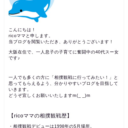
こんにちは！
ricoママと申します。
当ブログを閲覧いただき、ありがとうございます！
大阪在住で、一人息子の子育てに奮闘中の40代スー女
です♪
一人でも多くの方に「相撲観戦に行ってみたい！」と
思ってもらえるよう、分かりやすいブログを目指して
いきます。
どうぞ宜しくお願いいたしますm(_ _)m
【ricoママの相撲観戦歴】
・相撲観戦デビューは1998年の5月場所。