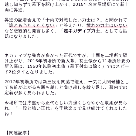
越し知らずで幕下を駆け上がり、2015年名古屋場所にて新十
両に昇進。
昇進の記者会見で「十両で対戦したい力士は？」と聞かれて
「
誰とも当たりたくない
」と答えたり、
憧れの力士はいない
など悲観的な発言も多く、「
超ネガディブ力士
」としても話
題になりました。
ネガティブな発言が多かった正代ですが、十両を二場所で駆
け上がり、2016年初場所で新入幕。初土俵から11場所所要の
新入幕は、1958年以降初土俵（幕下付出は除く）ではスピー
ド3位タイとなりました。
2017年初場所では新三役を関脇で迎え、一気に大関候補とし
て名前が上がるも勝ち越しと負け越しを繰り返し、幕内での
定着が多く見られました。
今場所では序盤から正代らしい力強くしなやかな取組が見ら
れ、「一段と強い正代」を千秋楽まで見せ続けてくれました
ね！
【関連記事】