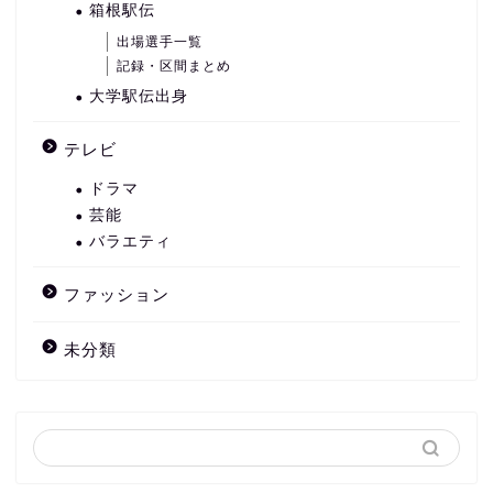
箱根駅伝
出場選手一覧
記録・区間まとめ
大学駅伝出身
テレビ
ドラマ
芸能
バラエティ
ファッション
未分類