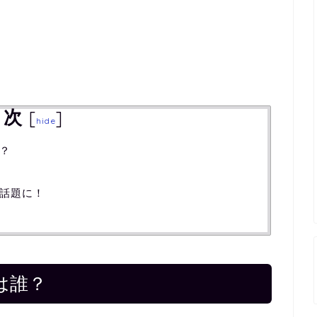
目次
[
]
hide
？
話題に！
は誰？