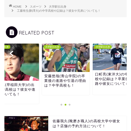
HOME
スポーツ
大学駅伝出身
工藤有生(駒澤大)の中学高校や記録は？彼女や兄弟についても！
RELATED POST
駅伝出身
大学駅伝出身
大学駅伝出身
口町亮(東洋大)の中
安藤悠哉(青山学院)の卒
校や記録は？卒業後
業後の進路や引退の理由
路や彼女についても
和真(早稲田大学)の出
は？中学高校も！
中学高校は？彼女や進
についても！
佐藤我久(靴磨き職人)の高校大学や彼女
は？店舗の予約方法について！