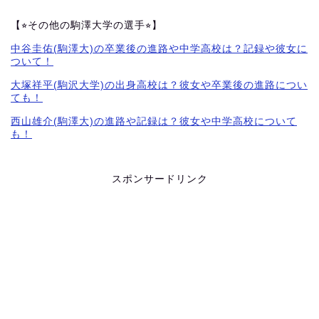
【⭐︎その他の駒澤大学の選手⭐︎】
中谷圭佑(駒澤大)の卒業後の進路や中学高校は？記録や彼女に
ついて！
大塚祥平(駒沢大学)の出身高校は？彼女や卒業後の進路につい
ても！
西山雄介(駒澤大)の進路や記録は？彼女や中学高校について
も！
スポンサードリンク