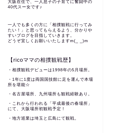
大阪在住で、一人息子の子育てに奮闘中の
40代スー女です♪
一人でも多くの方に「相撲観戦に行ってみ
たい！」と思ってもらえるよう、分かりや
すいブログを目指していきます。
どうぞ宜しくお願いいたしますm(_ _)m
【ricoママの相撲観戦歴】
・相撲観戦デビューは1998年の5月場所。
・1年に1度は両国国技館に足を運んで本場
所を堪能☆
・名古屋場所、九州場所も観戦経験あり。
・これから行われる「平成最後の春場所」
にて、大阪場所初観戦予定！
・地方巡業は埼玉と広島にて観戦。