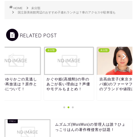
HOME
未分類
国立新美術館周辺のおすすめ子連れランチは？車のアクセスや駐車場も
RELATED POST
マ
未分類
未分類
明なゆりかごの見逃し
かぐや姫(高畑勲)の帝の
吉高由里子(東京タラ
信や再放送は？原作と
あごが長い理由は？声優
バ娘)のファーマフラ
違いについて！
やモデルもまとめ！
のブランドや値段は
ムズムズ(MusMus)の管理人は誰？ひょ
っこりはんの著作権侵害が話題！