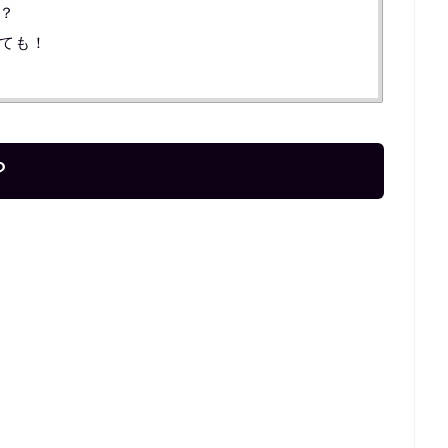
？
ても！
？