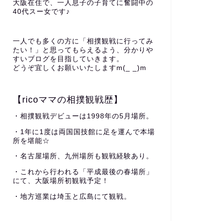
大阪在住で、一人息子の子育てに奮闘中の
40代スー女です♪
一人でも多くの方に「相撲観戦に行ってみ
たい！」と思ってもらえるよう、分かりや
すいブログを目指していきます。
どうぞ宜しくお願いいたしますm(_ _)m
【ricoママの相撲観戦歴】
・相撲観戦デビューは1998年の5月場所。
・1年に1度は両国国技館に足を運んで本場
所を堪能☆
・名古屋場所、九州場所も観戦経験あり。
・これから行われる「平成最後の春場所」
にて、大阪場所初観戦予定！
・地方巡業は埼玉と広島にて観戦。