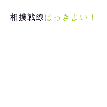
相撲戦線
はっきよい！