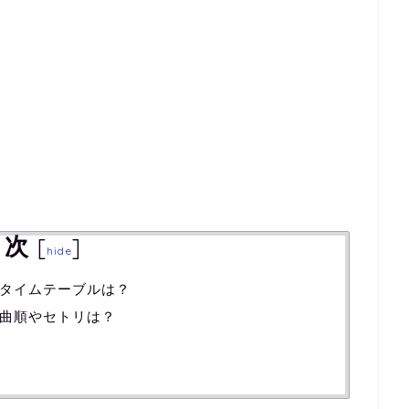
目次
[
]
hide
のタイムテーブルは？
の曲順やセトリは？