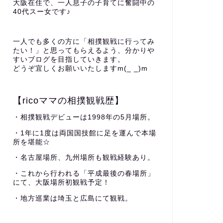
大阪在住で、一人息子の子育てに奮闘中の
40代スー女です♪
一人でも多くの方に「相撲観戦に行ってみ
たい！」と思ってもらえるよう、分かりや
すいブログを目指していきます。
どうぞ宜しくお願いいたしますm(_ _)m
【ricoママの相撲観戦歴】
・相撲観戦デビューは1998年の5月場所。
・1年に1度は両国国技館に足を運んで本場
所を堪能☆
・名古屋場所、九州場所も観戦経験あり。
・これから行われる「平成最後の春場所」
にて、大阪場所初観戦予定！
・地方巡業は埼玉と広島にて観戦。