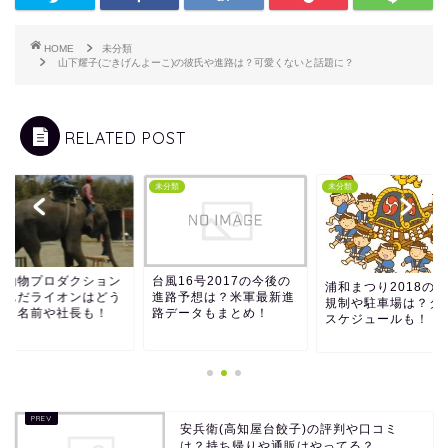
HOME
未分類
山下耀子(ごきげんよーこ)の彼氏や進路は？可愛くないと話題に？
RELATED POST
類
未分類
未分類
南動物プロダクション
台風16号2017の今後の
浦和まつり2018の
噛んだライオンはどう
進路予想は？米軍最新進
規制や駐車場は？タ
る？名前や社長も！
路データもまとめ！
スケジュールも！
安兵衛(高知屋台餃子)の評判や口コミ
は？持ち帰りや通販はやってる？