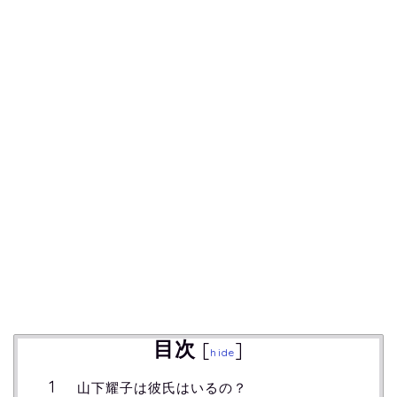
目次
[
]
hide
山下耀子は彼氏はいるの？