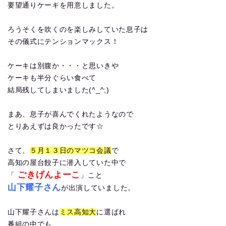
要望通りケーキを用意しました。
ろうそくを吹くのを楽しみしていた息子は
その儀式にテンションマックス！
ケーキは別腹か・・・と思いきや
ケーキも半分ぐらい食べて
結局残してしまいました(^_^;)
まあ、息子が喜んでくれたようなので
とりあえずは良かったです☆
さて、
５月１３日のマツコ会議
で
高知の屋台餃子に潜入していた中で
ごきげんよーこ
「
」こと
山下耀子さん
が出演していました。
山下耀子さんは
ミス高知大
に選ばれ
番組の中でも