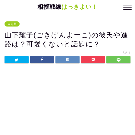
相撲戦線
はっきよい！
未分類
山下耀子(ごきげんよーこ)の彼氏や進
路は？可愛くないと話題に？
/