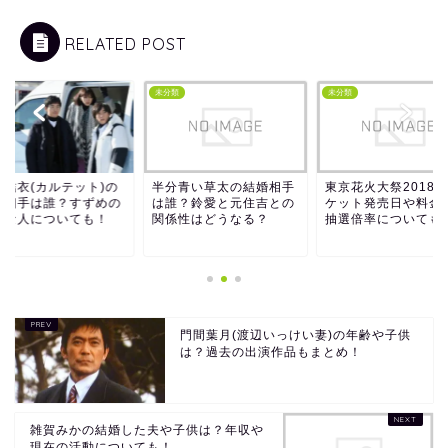
RELATED POST
類
未分類
未分類
條結衣(カルテット)の
半分青い草太の結婚相手
東京花火大祭2018
婚相手は誰？すずめの
は誰？鈴愛と元住吉との
ケット発売日や料金
きな人についても！
関係性はどうなる？
抽選倍率についても
門間葉月(渡辺いっけい妻)の年齢や子供
は？過去の出演作品もまとめ！
雑賀みかの結婚した夫や子供は？年収や
現在の活動についても！