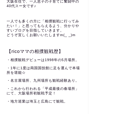
大阪在住で、一人息子の子育てに奮闘中の
40代スー女です♪
一人でも多くの方に「相撲観戦に行ってみ
たい！」と思ってもらえるよう、分かりや
すいブログを目指していきます。
どうぞ宜しくお願いいたしますm(_ _)m
【ricoママの相撲観戦歴】
・相撲観戦デビューは1998年の5月場所。
・1年に1度は両国国技館に足を運んで本場
所を堪能☆
・名古屋場所、九州場所も観戦経験あり。
・これから行われる「平成最後の春場所」
にて、大阪場所初観戦予定！
・地方巡業は埼玉と広島にて観戦。