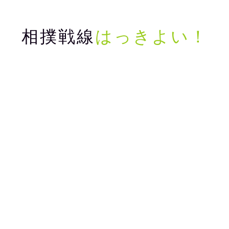
相撲戦線
はっきよい！