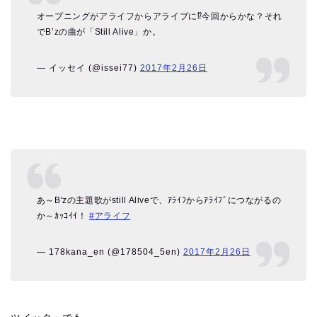
オープニングがアライフからアライブに⁉︎今回からかな？それ
でB’zの曲が「Still Alive」か。
— イッセイ (@issei77)
2017年2月26日
あ～B'zの主題歌がstill Aliveで、ｱﾗｲﾌからｱﾗｲﾌﾞにつながるの
か～ｶｯｺｲｲ！
#アライフ
— 178kana_en (@178504_5en)
2017年2月26日