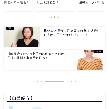
物相関図やロケ地も！
したと話題に！
最終回ネタバレも！
橘ジュン(若年女性支援)の年齢や結婚し
た夫は？子供や年収について！
川崎亜沙美の結婚相手の顔画像や名前は？
子供の性別や出産予定日も！
【自己紹介】