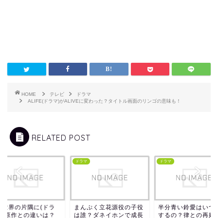
HOME
テレビ
ドラマ
ALIFE(ドラマ)がALIVEに変わった？タイトル画面のリンゴの意味も！
RELATED POST
マ
ドラマ
ドラマ
の世界の片隅に(ドラ
まんぷく立花源役の子役
半分青い鈴愛はいつ
)の原作との違いは？
は誰？ダネイホンで成長
するの？律との再婚