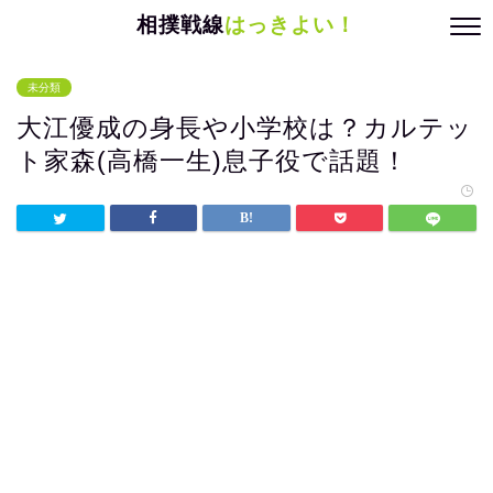
相撲戦線
はっきよい！
未分類
大江優成の身長や小学校は？カルテッ
ト家森(高橋一生)息子役で話題！