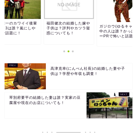
田准一のカワイイ後輩
福田健次の結婚した嫁や
ガジロウ(ゆるキャラ
スト3は誰？嵐にしや
子供は？評判やカツラ疑
中の人は誰？かっぱ
れで話題に！
惑についても！
ーPRで怖いと話題に.
高津克幸(にんべん社長)の結婚した妻や子
供は？学歴や年収も調査！
琴別府要平の結婚した妻は誰？実家の豆
腐屋や現在のお店についても！