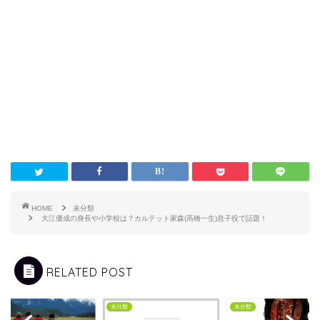
HOME
未分類
大江優成の身長や小学校は？カルテット家森(高橋一生)息子役で話題！
RELATED POST
類
未分類
未分類