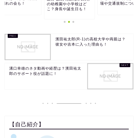
お別れの会も！
場や交通規制について.
の幼稚園や小学校はど
こ？身長や誕生日も！
濱田祐太郎(R-1)の高校大学や両親は？
彼女や吉本に入った理由も！
溝口幸雄のネタ動画や経歴は？濱田祐太
郎のサポート役が話題に！
【自己紹介】