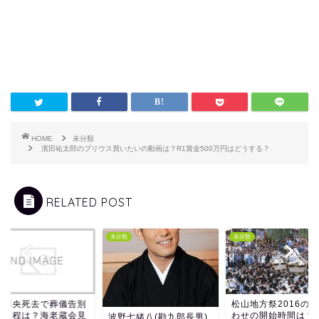
HOME
未分類
濱田祐太郎のプリウス買いたいの動画は？R1賞金500万円はどうする？
RELATED POST
類
未分類
未分類
林麻央死去で葬儀告別
松山地方祭2016の
の日程は？海老蔵会見
わせの開始時間は？
波野七緒八(勘九郎長男)