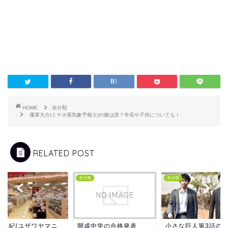
HOME
未分類
蓬莱大介(ミヤネ屋気象予報士)の嫁は誰？年収や子供についても！
RELATED POST
類
未分類
未分類
島真紀(ユザワヤマニ
開成中学の合格発表
小さな巨人第3話の