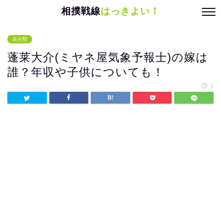
相撲戦線
はっきよい！
未分類
蓬莱大介(ミヤネ屋気象予報士)の嫁は
誰？年収や子供についても！
/