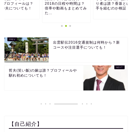
)のプロフィールは？
2018の日程や時間は？
り者は誰？香坂と山
業や夫についても！
倍率や動画もまとめてみ
手を組むのか検証！
た...
出雲駅伝2016交通規制は何時から？新
コースや注目選手についても！
哲夫(笑い飯)の嫁は誰？プロフィールや
馴れ初めについても！
【自己紹介】