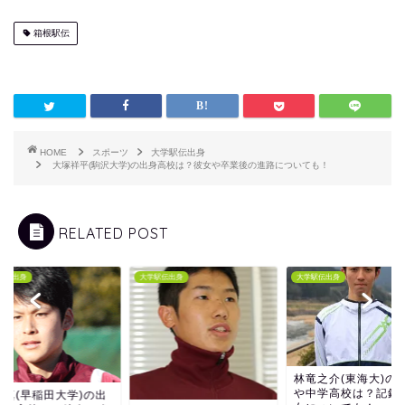
箱根駅伝
HOME
スポーツ
大学駅伝出身
大塚祥平(駒沢大学)の出身高校は？彼女や卒業後の進路についても！
RELATED POST
駅伝出身
大学駅伝出身
大学駅伝出身
林竜之介(東海大)の
や中学高校は？記録
和真(早稲田大学)の出