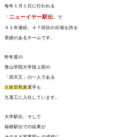
毎年１月１日に行われる
ニューイヤー駅伝
「
」で
４１年連続、４７回目の出場を誇る
実績のあるチームです。
昨年度の
青山学院大学陸上部の
「四天王」の一人である
久保田和真
選手も
九電工に入社しています。
大学駅伝、そして
箱根駅伝での結果が
そのまま実業団への成績に