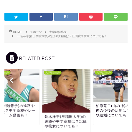
HOME
スポーツ
大学駅伝出身
一色恭志(青山学院大学)の記録や進路は？区間賞や実家についても！
RELATED POST
駅伝出身
大学駅伝出身
大学駅伝出身
山雄飛(青学)の進路や
柏原竜二(山の神)の
女は？中学高校やレー
後の今後の活動は？
ービーム動画も！
や結婚についても！
鈴木洋平(早稲田大学)の
進路や中学高校は？記録
や彼女についても！