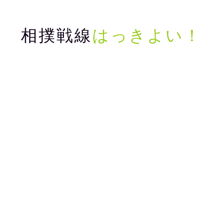
相撲戦線
はっきよい！