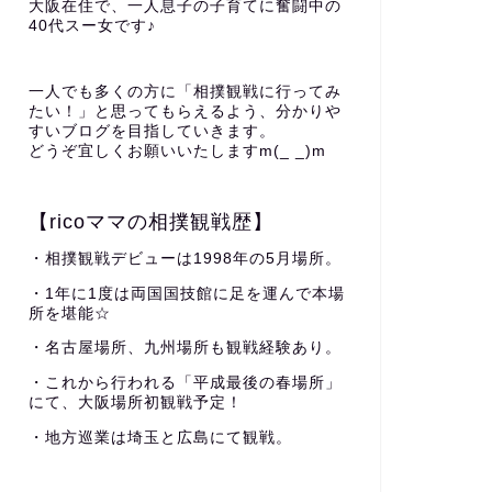
大阪在住で、一人息子の子育てに奮闘中の
40代スー女です♪
一人でも多くの方に「相撲観戦に行ってみ
たい！」と思ってもらえるよう、分かりや
すいブログを目指していきます。
どうぞ宜しくお願いいたしますm(_ _)m
【ricoママの相撲観戦歴】
・相撲観戦デビューは1998年の5月場所。
・1年に1度は両国国技館に足を運んで本場
所を堪能☆
・名古屋場所、九州場所も観戦経験あり。
・これから行われる「平成最後の春場所」
にて、大阪場所初観戦予定！
・地方巡業は埼玉と広島にて観戦。