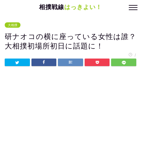
相撲戦線
はっきよい！
大相撲
研ナオコの横に座っている女性は誰？
大相撲初場所初日に話題に！
/