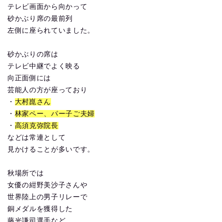
テレビ画面から向かって
砂かぶり席の最前列
左側に座られていました。
砂かぶりの席は
テレビ中継でよく映る
向正面側には
芸能人の方が座っており
・
大村崑さん
・
林家ペー、パー子ご夫婦
・
高須克弥院長
などは常連として
見かけることが多いです。
秋場所では
女優の紺野美沙子さんや
世界陸上の男子リレーで
銅メダルを獲得した
藤光謙司選手など