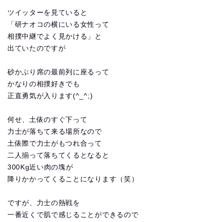
ツイッターを見ていると
「研ナオコの横にいる女性って
相撲中継でよく見かける」と
出ていたのですが
砂かぶり席の最前列に座るって
かなりの相撲好きでも
正直勇気が入ります(^_^;)
何せ、土俵のすぐ下って
力士が落ちて来る場所なので
土俵際で力士がもつれ合って
二人揃って落ちてくるとなると
300Kg近い肉の塊が
降りかかってくることになります（笑）
ですが、力士の熱戦を
一番近くで肌で感じることができるので