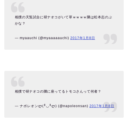
相撲の天覧試合に研ナオコがいて草ｗｗｗｗ隣は松本志のぶ
かな？
— myaauchi (@myaaaaauchi)
2017年1月8日
相撲で研ナオコの隣に座ってるトモコさんって何者？
— ナポレオンლ(╹◡╹ლ) (@napoleonsan)
2017年1月8日