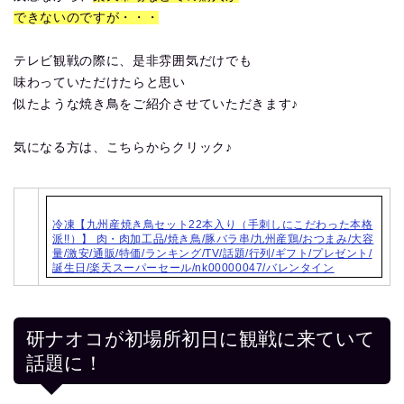
できないのですが・・・
テレビ観戦の際に、是非雰囲気だけでも
味わっていただけたらと思い
似たような焼き鳥をご紹介させていただきます♪
気になる方は、こちらからクリック♪
冷凍【九州産焼き鳥セット22本入り（手刺しにこだわった本格
派!!）】 肉・肉加工品/焼き鳥/豚バラ串/九州産鶏/おつまみ/大容
量/激安/通販/特価/ランキング/TV/話題/行列/ギフト/プレゼント/
誕生日/楽天スーパーセール/nk00000047/バレンタイン
研ナオコが初場所初日に観戦に来ていて
話題に！