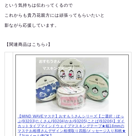
という気持ちは伝わってくるので
これからも貴乃花親方には頑張ってもらいたいと
影ながら応援しています。
【関連商品はこちら♪】
【MIND WAVEマステ】おすもうさんシリーズ【ご選択：ぽっ
ぷ(93203)たくさん(93204)かお(93205)ことば(93206)】ダイ
カットタイプマインドウェイブマスキングテープ★幅18mmの
マステお相撲さんデザイン相撲取り四股/メッセージ入り和柄★
【3cmメール便OK】