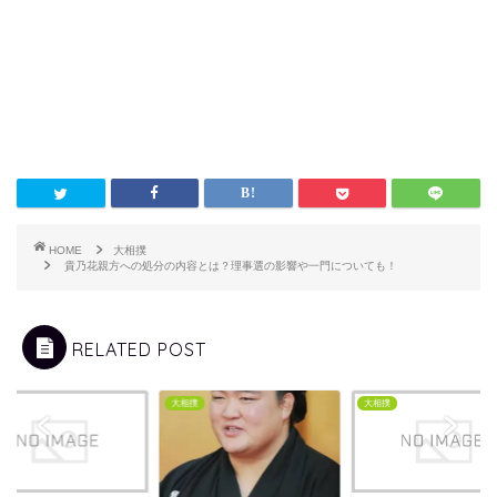
HOME
大相撲
貴乃花親方への処分の内容とは？理事選の影響や一門についても！
RELATED POST
撲
大相撲
大相撲