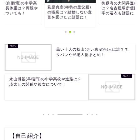
翔山(白鵬甥)の中学高
御嶽海の大関昇進の
萩原貞彦(稀勢の里父親)
や身長体重は？両親や
は？名古屋場所優勝
の職業は？結婚しない宣
女についても！
字の浴衣も話題に！
言を受けたと話題に！
黒い十人の秋山(テレ東)の犯人は誰？ネ
タバレや登場人物まとめ！
永山博基(早稲田)の中学高校や進路は？
瑛太との関係や彼女について！
【自己紹介】