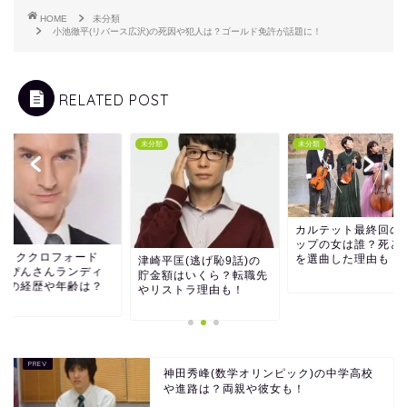
HOME
未分類
小池徹平(リバース広沢)の死因や犯人は？ゴールド免許が話題に！
RELATED POST
類
未分類
未分類
カルテット最終回の
ップの女は誰？死と
レイククロフォード
を選曲した理由も！
津崎平匡(逃げ恥9話)の
べっぴんさんランディ
貯金額はいくら？転職先
佐)の経歴や年齢は？
やリストラ理由も！
神田秀峰(数学オリンピック)の中学高校
や進路は？両親や彼女も！