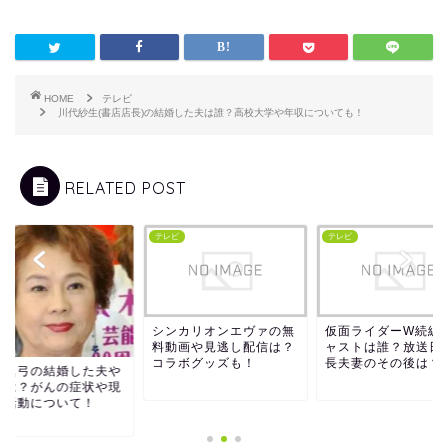
HOME
テレビ
川代紗生(書店店長)の結婚した夫は誰？高校大学や年収についても！
RELATED POST
ビ
テレビ
テレビ
シンカリオンエヴァの無
仮面ライダーW続編
料動画や見逃し配信は？
ャストは誰？放送日
コラボグッズも！
長夫妻のその後は？
空眞弓の結婚した夫や
供は？がんの症状や現
の活動について！