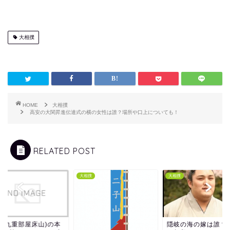
大相撲
HOME
大相撲
高安の大関昇進伝達式の横の女性は誰？場所や口上についても！
RELATED POST
撲
大相撲
大相撲
岳(九重部屋床山)の本
隠岐の海の嫁は誰？