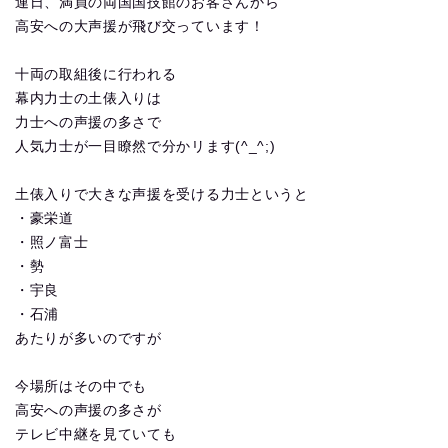
連日、満員の両国国技館のお客さんから
高安への大声援が飛び交っています！
十両の取組後に行われる
幕内力士の土俵入りは
力士への声援の多さで
人気力士が一目瞭然で分かリます(^_^;)
土俵入りで大きな声援を受ける力士というと
・豪栄道
・照ノ富士
・勢
・宇良
・石浦
あたりが多いのですが
今場所はその中でも
高安への声援の多さが
テレビ中継を見ていても