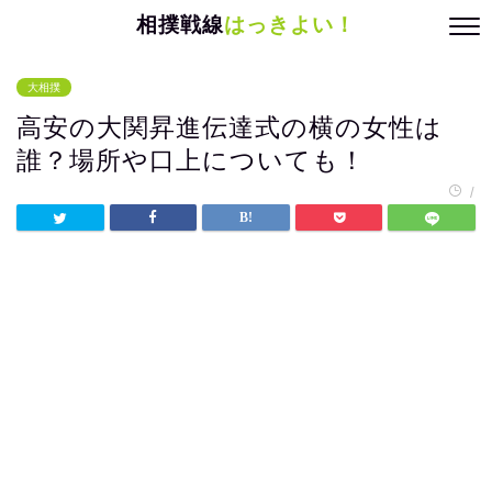
相撲戦線
はっきよい！
大相撲
高安の大関昇進伝達式の横の女性は
誰？場所や口上についても！
/