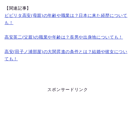
【関連記事】
ビビリタ高安(母親)の年齢や職業は？日本に来た経歴について
も！
高安英二(父親)の職業や年齢は？長男や出身地についても！
高安(田子ノ浦部屋)の大関昇進の条件とは？結婚や彼女につい
ても！
スポンサードリンク