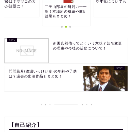
や年齢は？マツコの大
や年収についても！
杏姿が話題に！
二子山部屋の所属力士一
覧！本場所の成績や取組
結果もまとめ！
新田真剣佑ってどういう意味？芸名変更
の理由や今後の活動について！
門間葉月(渡辺いっけい妻)の年齢や子供
は？過去の出演作品もまとめ！
【自己紹介】