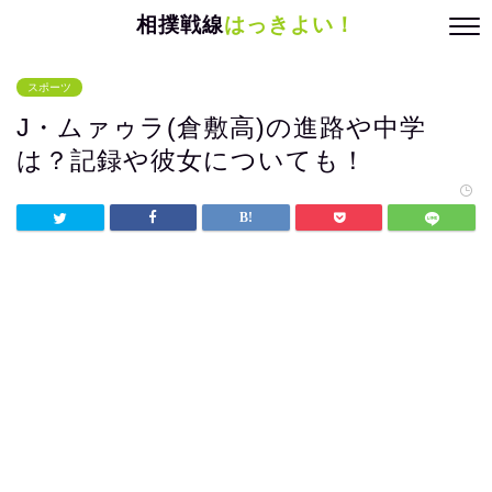
相撲戦線
はっきよい！
スポーツ
J・ムァゥラ(倉敷高)の進路や中学
は？記録や彼女についても！