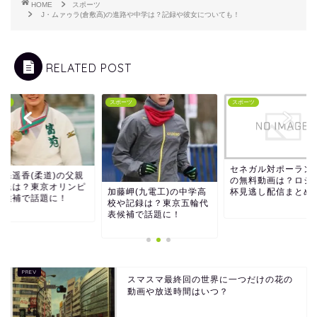
HOME
スポーツ
J・ムァゥラ(倉敷高)の進路や中学は？記録や彼女についても！
RELATED POST
ーツ
スポーツ
スポーツ
セネガル対ポーラン
久保遥香(柔道)の父親
の無料動画は？ロシ
彼氏は？東京オリンピ
杯見逃し配信まとめ
加藤岬(九電工)の中学高
ク候補で話題に！
校や記録は？東京五輪代
表候補で話題に！
スマスマ最終回の世界に一つだけの花の
動画や放送時間はいつ？