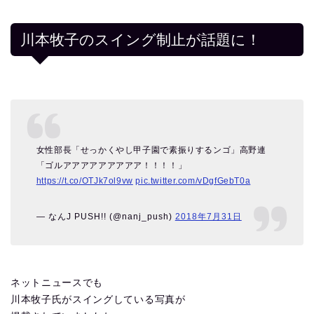
川本牧子のスイング制止が話題に！
女性部長「せっかくやし甲子園で素振りするンゴ」高野連
「ゴルアアアアアアアアア！！！！」
https://t.co/OTJk7ol9vw
pic.twitter.com/vDgfGebT0a
— なんJ PUSH!! (@nanj_push)
2018年7月31日
ネットニュースでも
川本牧子氏がスイングしている写真が