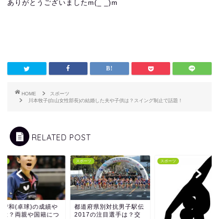
ありがとうございましたm(_ _)m
HOME
スポーツ
川本牧子(白山女性部長)の結婚した夫や子供は？スイング制止で話題！
RELATED POST
ーツ
スポーツ
スポーツ
本智和(卓球)の成績や
都道府県別対抗男子駅伝
長は？両親や国籍につ
2017の注目選手は？交