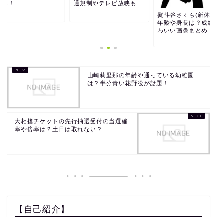
ても！
通規制やテレビ放映も...
熨斗谷さくら(新体操
年齢や身長は？成績
わいい画像まとめ！
山崎莉里那の年齢や通っている幼稚園
は？半分青い花野役が話題！
大相撲チケットの先行抽選受付の当選確
率や倍率は？土日は取れない？
【自己紹介】