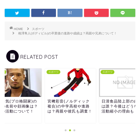
HOME
スポーツ
相澤隼人(ボディビル)の卒業後の進路や成績は？両親や兄弟について！
RELATED POST
ーツ
スポーツ
スポーツ
本勇気(プロ格闘家)の
宮﨑彩音(ノルディック
日清食品陸上部の内
女の名前や顔画像は？
複合)の中学高校や進路
は誰？今後はどうな
後の活動について！
は？両親や彼氏も調査！
活動縮小の理由も！