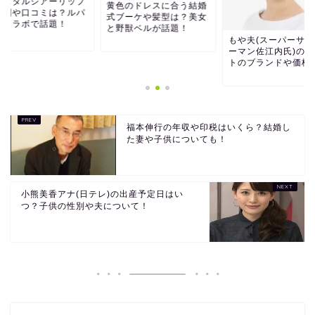
リスタルシアーリップ
黄色のドレスに合う結婚
評判や口コミは？ルパ
式ブーケや髪型は？美女
とコラボで話題！
と野獣ベルが話題！
もや夫(スーパーサラ
ーマン佐江内氏)のコ
トのブランドや価格
福本伸行の年収や印税はいくら？結婚し
た妻や子供についても！
小熊美香アナ(日テレ)の出産予定日はい
つ？子供の性別や夫について！