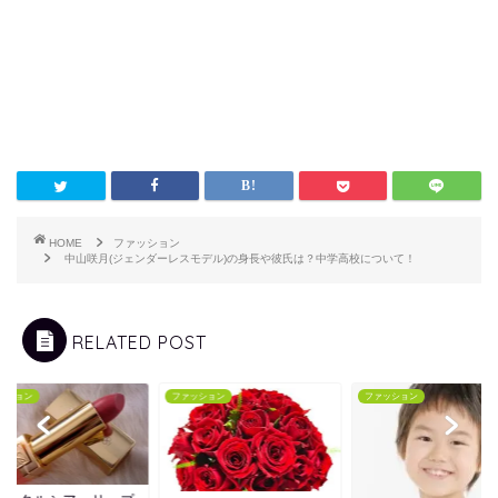
HOME
ファッション
中山咲月(ジェンダーレスモデル)の身長や彼氏は？中学高校について！
RELATED POST
ッション
ファッション
ファッション