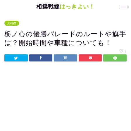
相撲戦線
はっきよい！
大相撲
栃ノ心の優勝パレードのルートや旗手
は？開始時間や車種についても！
/