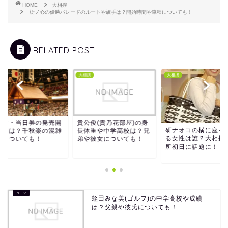
HOME
大相撲
栃ノ心の優勝パレードのルートや旗手は？開始時間や車種についても！
RELATED POST
撲
大相撲
大相撲
公俊(貴乃花部屋)の身
秋場所・当日券の発
研ナオコの横に座ってい
体重や中学高校は？兄
始時間は？千秋楽の
る女性は誰？大相撲初場
や彼女についても！
状況についても！
所初日に話題に！
蛭田みな美(ゴルフ)の中学高校や成績
は？父親や彼氏についても！