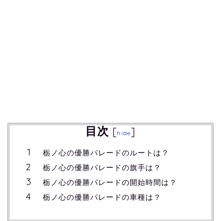
目次
[
]
hide
栃ノ心の優勝パレードのルートは？
栃ノ心の優勝パレードの旗手は？
栃ノ心の優勝パレードの開始時間は？
栃ノ心の優勝パレードの車種は？