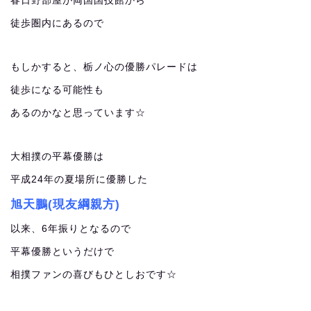
春日野部屋が両国国技館から
徒歩圏内にあるので
もしかすると、栃ノ心の優勝パレードは
徒歩になる可能性も
あるのかなと思っています☆
大相撲の平幕優勝は
平成24年の夏場所に優勝した
旭天鵬(現友綱親方)
以来、6年振りとなるので
平幕優勝というだけで
相撲ファンの喜びもひとしおです☆