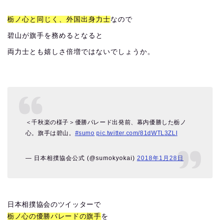
栃ノ心と同じく、外国出身力士
なので
碧山が旗手を務めるとなると
両力士とも嬉しさ倍増ではないでしょうか。
＜千秋楽の様子＞優勝パレード出発前、幕内優勝した栃ノ
心。旗手は碧山。
#sumo
pic.twitter.com/81dWTL3ZLI
— 日本相撲協会公式 (@sumokyokai)
2018年1月28日
日本相撲協会のツイッターで
栃ノ心の優勝パレードの旗手
を