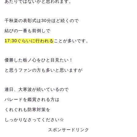
あたりではないかと思われます。
千秋楽の表彰式は30分ほど続くので
結びの一番も前倒しで
17:30ぐらいに行われる
ことが多いです。
優勝した栃ノ心をひと目見たい！
と思うファンの方も多いと思いますが
連日、大寒波が続いているので
パレードを鑑賞される方は
くれぐれも防寒対策を
しっかりなさってください☆
スポンサードリンク