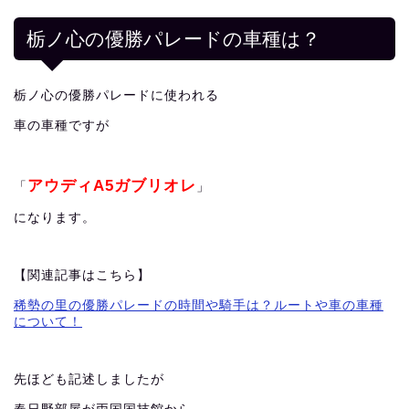
栃ノ心の優勝パレードの車種は？
栃ノ心の優勝パレードに使われる
車の車種ですが
アウディA5ガブリオレ
「
」
になります。
【関連記事はこちら】
稀勢の里の優勝パレードの時間や騎手は？ルートや車の車種
について！
先ほども記述しましたが