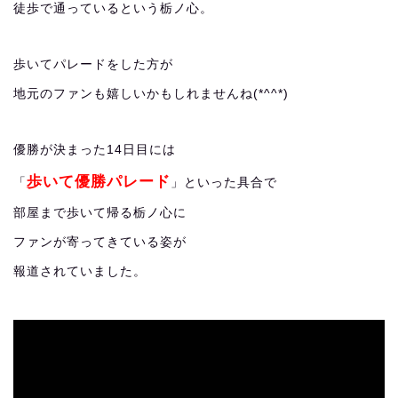
徒歩で通っているという栃ノ心。
歩いてパレードをした方が
地元のファンも嬉しいかもしれませんね(*^^*)
優勝が決まった14日目には
歩いて優勝パレード
「
」といった具合で
部屋まで歩いて帰る栃ノ心に
ファンが寄ってきている姿が
報道されていました。