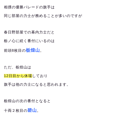
相撲の優勝パレードの旗手は
同じ部屋の力士が務めることが多いのですが
春日野部屋での幕内力士だと
栃ノ心に続く番付にいるのは
栃煌山
前頭8枚目の
。
ただ、栃煌山は
12日目から休場
しており
旗手は他の力士になると思われます。
栃煌山の次の番付となると
碧山
十両２枚目の
。