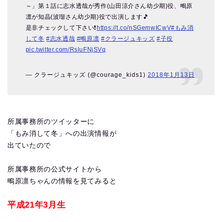
～」第１話に志水透哉が秀作(山田涼介さん幼少期)役、鴫原
凛が知晶(波瑠さん幼少期)役で出演します🎵
是非チェックして下さい❗
https://t.co/nSGemwICwV
#もみ消
して冬
#志水透哉
#鴫原凛
#クラージュキッズ
#子役
pic.twitter.com/RsluFNjSVq
— クラージュキッズ (@courage_kids1)
2018年1月13日
所属事務所のツイッターに
「もみ消して冬」への出演情報が
出ていたので
所属事務所の公式サイトから
鴫原凛ちゃんの情報を見てみると
平成21年3月生