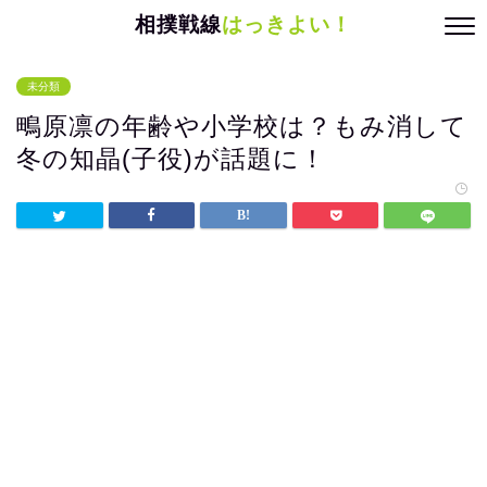
相撲戦線
はっきよい！
未分類
鴫原凛の年齢や小学校は？もみ消して
冬の知晶(子役)が話題に！