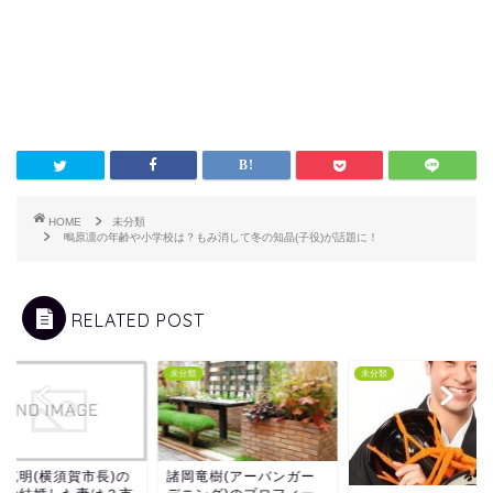
HOME
未分類
鴫原凛の年齢や小学校は？もみ消して冬の知晶(子役)が話題に！
RELATED POST
類
未分類
未分類
地克明(横須賀市長)の
諸岡竜樹(アーバンガー