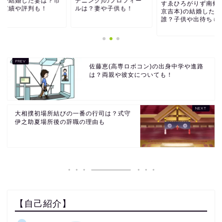
宅や結婚した妻は？市
デニング)のプロフィー
すゑひろがりず南條(
の実績や評判も！
ルは？妻や子供も！
京吉本)の結婚した嫁
誰？子供や出待ちも
佐藤恵(高専ロボコン)の出身中学や進路
は？両親や彼女についても！
大相撲初場所結びの一番の行司は？式守
伊之助夏場所後の辞職の理由も
【自己紹介】