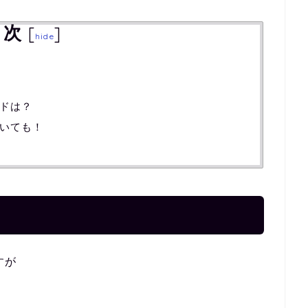
目次
[
]
hide
ドは？
いても！
すが