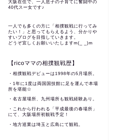
大阪在住で、一人息子の子育てに奮闘中の
40代スー女です♪
一人でも多くの方に「相撲観戦に行ってみ
たい！」と思ってもらえるよう、分かりや
すいブログを目指していきます。
どうぞ宜しくお願いいたしますm(_ _)m
【ricoママの相撲観戦歴】
・相撲観戦デビューは1998年の5月場所。
・1年に1度は両国国技館に足を運んで本場
所を堪能☆
・名古屋場所、九州場所も観戦経験あり。
・これから行われる「平成最後の春場所」
にて、大阪場所初観戦予定！
・地方巡業は埼玉と広島にて観戦。