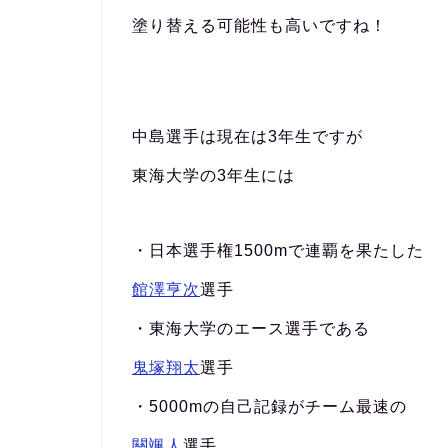
塗り替える可能性も高いですね！
中島選手は現在は3年生ですが
東海大学の3年生には
・日本選手権1500mで連覇を果たした
館澤亨次
選手
・東海大学のエース選手である
鬼塚翔太
選手
・5000mの自己記録がチーム最速の
關颯人
選手