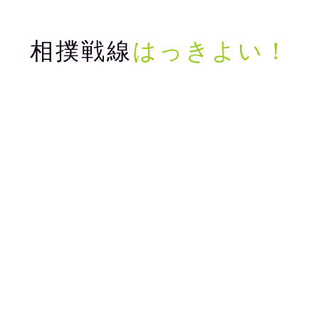
相撲戦線
はっきよい！