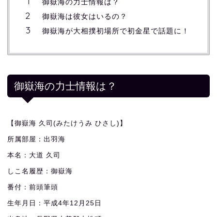
御嶽海の力士情報は？
御嶽海は彼女はいるの？
御嶽海が大相撲初場所で初金星で話題に！
御嶽海の力士情報は？
【御嶽海 久司(みたけうみ ひさし)】
所属部屋：出羽海
本名：大道 久司
しこ名履歴：御嶽海
番付：前頭筆頭
生年月日：平成4年12月25日