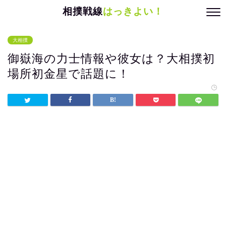
相撲戦線
はっきよい！
大相撲
御嶽海の力士情報や彼女は？大相撲初
場所初金星で話題に！