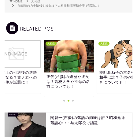
HOME
大相撲
御嶽海の力士情報や彼女は？大相撲初場所初金星で話題に！
RELATED POST
撲
大相撲
大相撲
馬富士の引退後の進路
能町みね子の本名や
正代(相撲)の経歴や彼女
どうなる？貴ノ岩への
相手は誰？子供や相
は？高校大学や祖母の名
行事件が話題に！
きについても！
前についても！
関智一(声優)の落語の師匠は誰？昭和元禄
落語心中・与太郎役で話題！