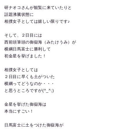
研ナオコさんが観覧に来ていたりと
話題沸騰状態に
相撲女子としては嬉しい限りです♪
そして、２日目には
西前頭筆頭の御嶽海（みたけうみ）が
横綱日馬富士に勝利して
初金星を挙げました！
相撲女子としては
２日目に早くも土がついた
横綱ってどうなのか・・・
と思うところですが(^_^;)
金星を挙げた御嶽海は
本当にすごい！
日馬富士に土をつけた御嶽海が