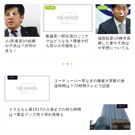
類
未分類
未分類
船越英一郎出演のごごナ
福田紀彦(川崎市長)
マはどうなる？降板や打
井雅人(民進党)の結婚
婚した妻や子供は？
ち切りの可能性も！
た妻や子供は？評判や
や学歴についても！
挙違反も！
ユーチューバー草なぎの爆破大実験の放
送時間は？72時間テレビで話題
ドラえもん展2017の入場までの待ち時間
は？限定グッズ売り切れ情報も