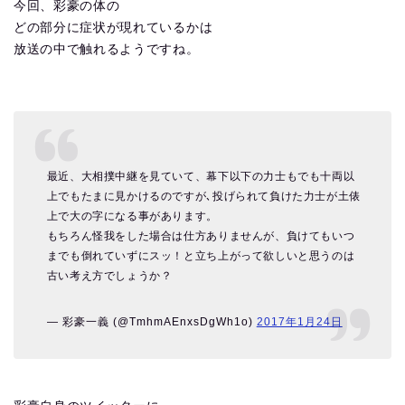
今回、彩豪の体の
どの部分に症状が現れているかは
放送の中で触れるようですね。
最近、大相撲中継を見ていて、幕下以下の力士もでも十両以
上でもたまに見かけるのですが､投げられて負けた力士が土俵
上で大の字になる事があります。
もちろん怪我をした場合は仕方ありませんが、負けてもいつ
までも倒れていずにスッ！と立ち上がって欲しいと思うのは
古い考え方でしょうか？
— 彩豪一義 (@TmhmAEnxsDgWh1o)
2017年1月24日