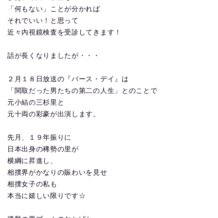
「何もない」ことが分かれば
それでいい！と思って
近々内視鏡検査を受診してきます！
話が長くなりましたが・・・
２月１８日放送の『バース・デイ』は
「関取だった男たちの第二の人生」とのことで
元小結の三杉里と
元十両の彩豪が出演します。
先月、１９年振りに
日本出身の稀勢の里が
横綱に昇進し、
相撲界がかなりの賑わいを見せ
相撲女子の私も
本当に嬉しい限りです☆