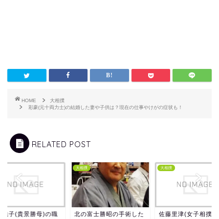
HOME
大相撲
彩豪(元十両力士)の結婚した妻や子供は？現在の仕事やけがの症状も！
RELATED POST
撲
大相撲
大相撲
藤純子(貴景勝母)の職
北の富士勝昭の手術した
佐藤里津(女子相撲)