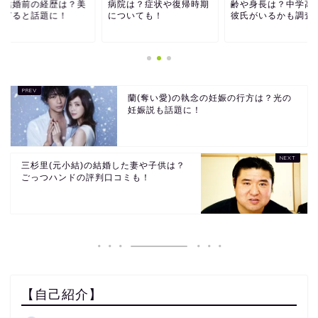
や結婚前の経歴は？美
病院は？症状や復帰時期
齢や身長は？中学高
すぎると話題に！
についても！
彼氏がいるかも調査
蘭(奪い愛)の執念の妊娠の行方は？光の
妊娠説も話題に！
三杉里(元小結)の結婚した妻や子供は？
ごっつハンドの評判口コミも！
【自己紹介】