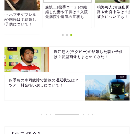
森慎二(投手コーチ)の結
鳴海彰人(青森山田)
婚した妻や子供は？入院
路や出身中学は？筋
タヤ・ハブテゲブレル
先病院や病気の症状も
彼女についても！
記録や国籍は？結婚し
夫や子供について！
堀江翔太(ラグビー)の結婚した妻や子供
は？髪型画像もまとめてみた！
四季島の車両故障で沿線の遅延状況は？
ツアー料金払い戻しについて！