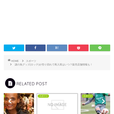
HOME
スポーツ
謎の魚グッズ(ロッテ)が売り切れで再入荷はいつ？販売店舗情報も！
RELATED POST
ーツ
スポーツ
スポーツ