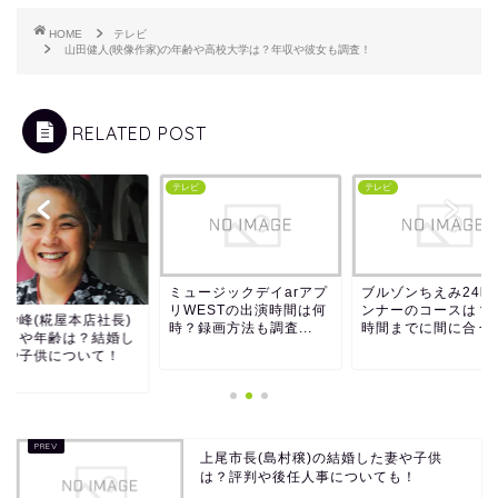
HOME
テレビ
山田健人(映像作家)の年齢や高校大学は？年収や彼女も調査！
RELATED POST
ビ
テレビ
テレビ
ミュージックデイarアプ
ブルゾンちえみ24時
リWESTの出演時間は何
ンナーのコースは？
利妙峰(糀屋本店社長)
時？録画方法も調査...
時間までに間に合う
本名や年齢は？結婚し
夫や子供について！
上尾市長(島村穣)の結婚した妻や子供
は？評判や後任人事についても！