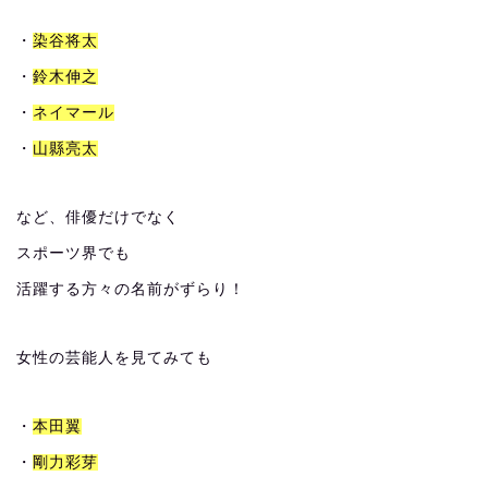
・
染谷将太
・
鈴木伸之
・
ネイマール
・
山縣亮太
など、俳優だけでなく
スポーツ界でも
活躍する方々の名前がずらり！
女性の芸能人を見てみても
・
本田翼
・
剛力彩芽