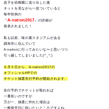
息子を幼稚園に送り出した後
ネットを見ながら一息ついていると
毎年恒例の
A-nation2017
『
』の詳細が
発表されました！
私も以前、味の素スタジアムがある
調布市に住んでいて
A-nationに行ってみたいな〜と思いつつ
引っ越してしまいました(^_^;)
６月５日から、A-nation2017の
オフィシャルHPでの
チケット抽選先行予約が開始されます。
先行予約でチケットが取れれば
一番良いのですが
万が一、抽選に外れた場合は
一般発売日に狙いたいところですよね。