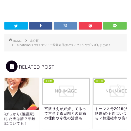
HOME
未分類
a-nation2017のチケット一般発売日はいつ？セトリやグッズもまとめ！
RELATED POST
類
未分類
未分類
宮沢りえが妊娠してるっ
トーマス号2019(大
て本当？森田剛との結婚
鉄道)の予約はいつか
風亭ぴっかり(落語家)
の理由や今後の活動も
ら？抽選確率や倍率も.
結婚した夫は誰？年齢
子供についても！