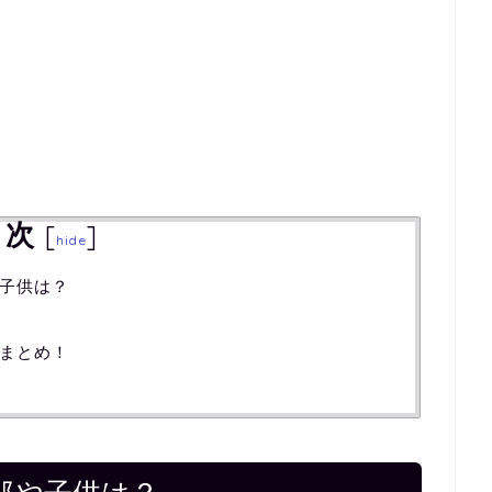
目次
[
]
hide
子供は？
まとめ！