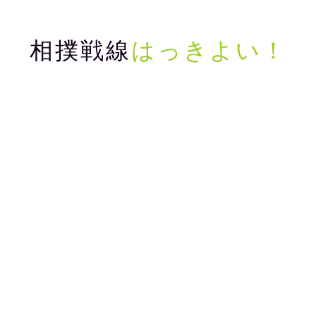
相撲戦線
はっきよい！