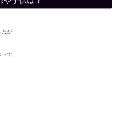
那や子供は？
したが
ストで、
。