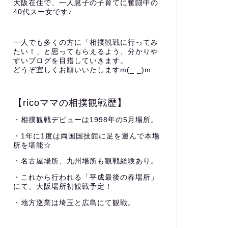
大阪在住で、一人息子の子育てに奮闘中の
40代スー女です♪
一人でも多くの方に「相撲観戦に行ってみ
たい！」と思ってもらえるよう、分かりや
すいブログを目指していきます。
どうぞ宜しくお願いいたしますm(_ _)m
【ricoママの相撲観戦歴】
・相撲観戦デビューは1998年の5月場所。
・1年に1度は両国国技館に足を運んで本場
所を堪能☆
・名古屋場所、九州場所も観戦経験あり。
・これから行われる「平成最後の春場所」
にて、大阪場所初観戦予定！
・地方巡業は埼玉と広島にて観戦。