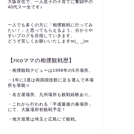
大阪在住で、一人息子の子育てに奮闘中の
40代スー女です♪
一人でも多くの方に「相撲観戦に行ってみ
たい！」と思ってもらえるよう、分かりや
すいブログを目指していきます。
どうぞ宜しくお願いいたしますm(_ _)m
【ricoママの相撲観戦歴】
・相撲観戦デビューは1998年の5月場所。
・1年に1度は両国国技館に足を運んで本場
所を堪能☆
・名古屋場所、九州場所も観戦経験あり。
・これから行われる「平成最後の春場所」
にて、大阪場所初観戦予定！
・地方巡業は埼玉と広島にて観戦。