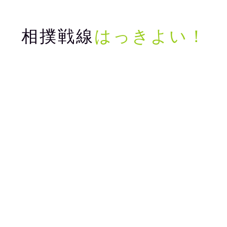
相撲戦線
はっきよい！