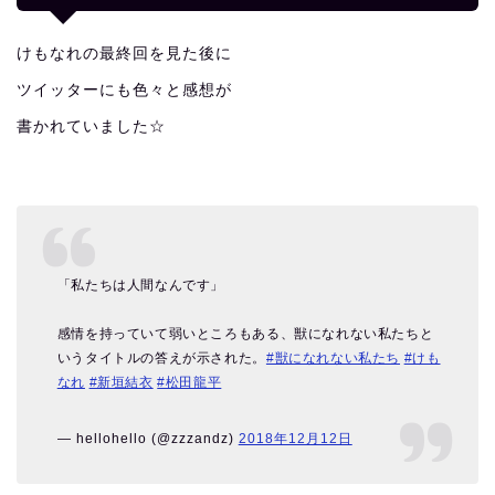
けもなれの最終回を見た後に
ツイッターにも色々と感想が
書かれていました☆
「私たちは人間なんです」
感情を持っていて弱いところもある、獣になれない私たちと
いうタイトルの答えが示された。
#獣になれない私たち
#けも
なれ
#新垣結衣
#松田龍平
— hellohello (@zzzandz)
2018年12月12日