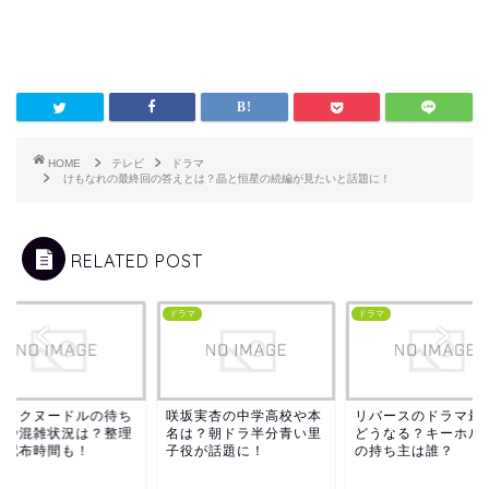
HOME
テレビ
ドラマ
けもなれの最終回の答えとは？晶と恒星の続編が見たいと話題に！
RELATED POST
マ
ドラマ
ドラマ
モフクヌードルの待ち
咲坂実杏の中学高校や本
リバースのドラマ最
間や混雑状況は？整理
名は？朝ドラ半分青い里
どうなる？キーホル
の配布時間も！
子役が話題に！
の持ち主は誰？