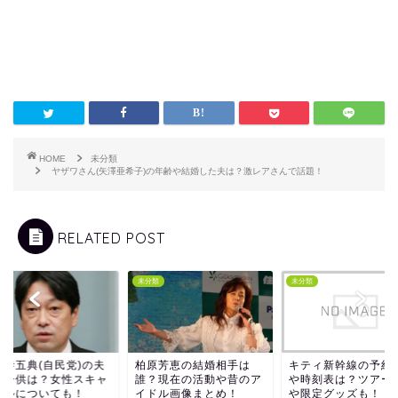
HOME
未分類
ヤザワさん(矢澤亜希子)の年齢や結婚した夫は？激レアさんで話題！
RELATED POST
類
未分類
未分類
野寺五典(自民党)の夫
柏原芳恵の結婚相手は
キティ新幹線の予約
や子供は？女性スキャ
誰？現在の活動や昔のア
や時刻表は？ツアー
ダルについても！
イドル画像まとめ！
や限定グッズも！