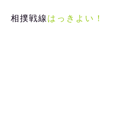
相撲戦線
はっきよい！