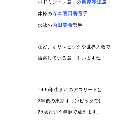
奥原希望
バドミントン選手の
選手
寺本明日香
体操の
選手
内田美希
水泳の
選手
など、オリンピックや世界大会で
活躍している選手もいますね！
1995年生まれのアスリートは
2年後の東京オリンピックでは
25歳という年齢で迎えます。