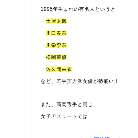
1995年生まれの有名人というと
・
土屋太鳳
・
川口春奈
・
川栄李奈
・
松岡茉優
・
佐久間由衣
など、若手実力派女優が勢揃い！
また、高岡選手と同じ
女子アスリートでは