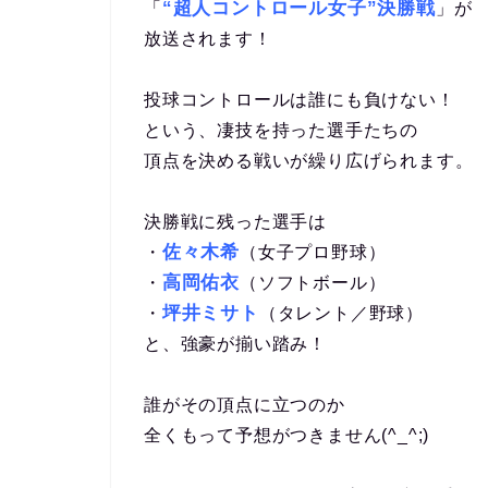
“超人コントロール女子”決勝戦
「
」が
放送されます！
投球コントロールは誰にも負けない！
という、凄技を持った選手たちの
頂点を決める戦いが繰り広げられます。
決勝戦に残った選手は
佐々木希
・
（女子プロ野球）
高岡佑衣
・
（ソフトボール）
坪井ミサト
・
（タレント／野球）
と、強豪が揃い踏み！
誰がその頂点に立つのか
全くもって予想がつきません(^_^;)