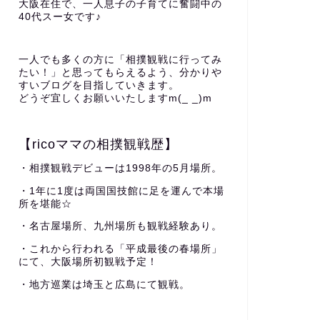
大阪在住で、一人息子の子育てに奮闘中の
40代スー女です♪
一人でも多くの方に「相撲観戦に行ってみ
たい！」と思ってもらえるよう、分かりや
すいブログを目指していきます。
どうぞ宜しくお願いいたしますm(_ _)m
【ricoママの相撲観戦歴】
・相撲観戦デビューは1998年の5月場所。
・1年に1度は両国国技館に足を運んで本場
所を堪能☆
・名古屋場所、九州場所も観戦経験あり。
・これから行われる「平成最後の春場所」
にて、大阪場所初観戦予定！
・地方巡業は埼玉と広島にて観戦。