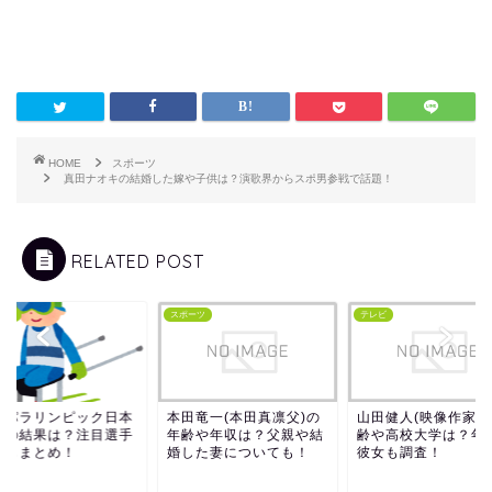
HOME
スポーツ
真田ナオキの結婚した嫁や子供は？演歌界からスポ男参戦で話題！
RELATED POST
ーツ
スポーツ
テレビ
昌パラリンピック日本
本田竜一(本田真凛父)の
山田健人(映像作家)
手の結果は？注目選手
年齢や年収は？父親や結
齢や高校大学は？年
覧もまとめ！
婚した妻についても！
彼女も調査！