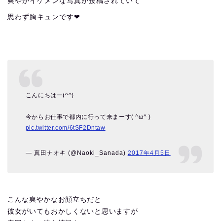
爽やかイケメンな写真が投稿されていて
思わず胸キュンです❤︎
こんにちはー(^^)
今からお仕事で都内に行って来まーす( ^ω^ )
pic.twitter.com/6tSF2Dntaw
— 真田ナオキ (@Naoki_Sanada)
2017年4月5日
こんな爽やかなお顔立ちだと
彼女がいてもおかしくないと思いますが