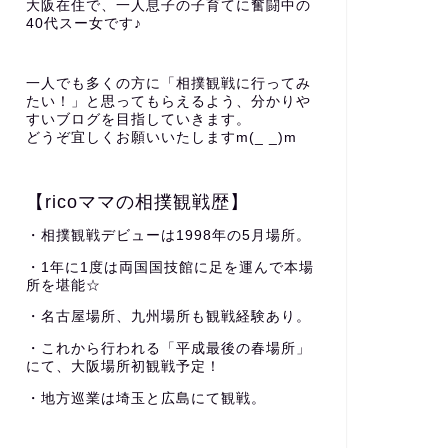
大阪在住で、一人息子の子育てに奮闘中の
40代スー女です♪
一人でも多くの方に「相撲観戦に行ってみ
たい！」と思ってもらえるよう、分かりや
すいブログを目指していきます。
どうぞ宜しくお願いいたしますm(_ _)m
【ricoママの相撲観戦歴】
・相撲観戦デビューは1998年の5月場所。
・1年に1度は両国国技館に足を運んで本場
所を堪能☆
・名古屋場所、九州場所も観戦経験あり。
・これから行われる「平成最後の春場所」
にて、大阪場所初観戦予定！
・地方巡業は埼玉と広島にて観戦。