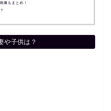
画像もまとめ！
？
妻や子供は？