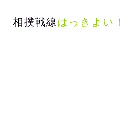
相撲戦線
はっきよい！