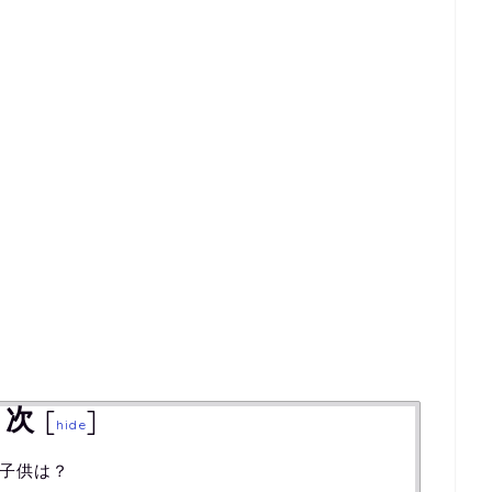
目次
[
]
hide
子供は？